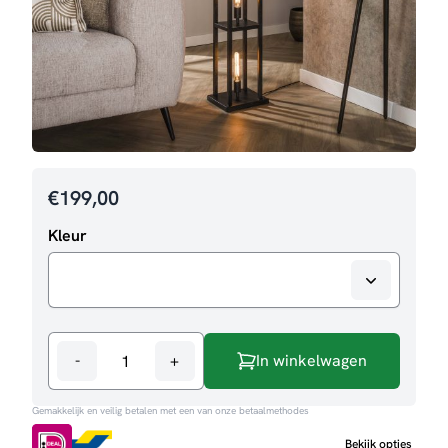
€
199,00
Kleur
-
+
In winkelwagen
Vloerlamp
Joep
Gemakkelijk en veilig betalen met een van onze betaalmethodes
aantal
Bekijk opties