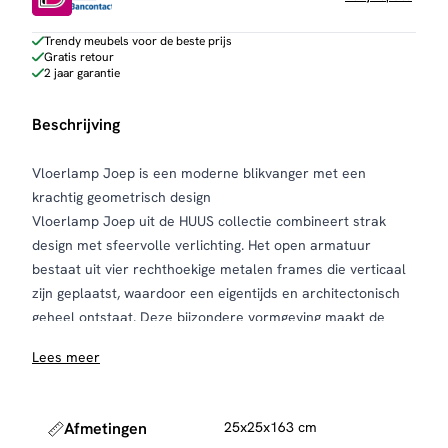
Trendy meubels voor de beste prijs
Gratis retour
2 jaar garantie
Beschrijving
Vloerlamp Joep is een moderne blikvanger met een
krachtig geometrisch design
Vloerlamp Joep uit de HUUS collectie combineert strak
design met sfeervolle verlichting. Het open armatuur
bestaat uit vier rechthoekige metalen frames die verticaal
zijn geplaatst, waardoor een eigentijds en architectonisch
geheel ontstaat. Deze bijzondere vormgeving maakt de
lamp niet alleen functioneel, maar ook een stijlvol
Lees meer
statement in je interieur.
De gelijkmatig verdeelde lichtpunten zorgen voor een
sfeervolle verspreiding van het licht en creëren een warm
Afmetingen
25x25x163 cm
en uitnodigend effect in de ruimte. Dankzij het open