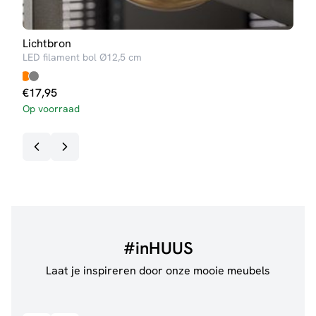
Lichtbron
Lich
LED filament bol Ø12,5 cm
LED 
€
4,
€
17,95
Op v
Op voorraad
#inHUUS
Laat je inspireren door onze mooie meubels
@jillgoede_
867
@de.
Bekijk inspiratie details