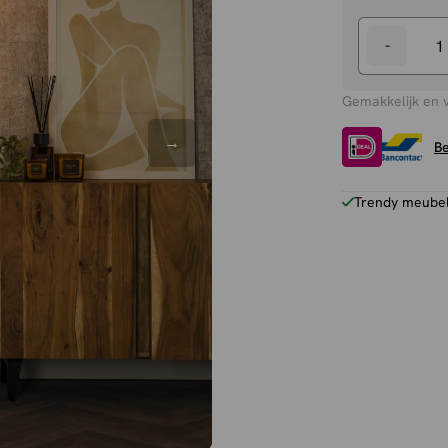
-
Vloerlamp
Juta
Gemakkelijk en 
aantal
Be
Trendy meubels