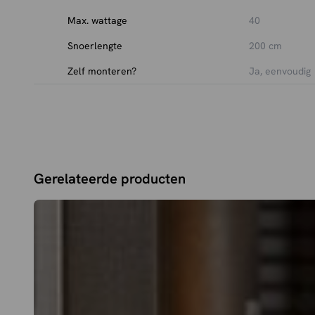
Max. wattage
40
Snoerlengte
200 cm
Zelf monteren?
Ja, eenvoudig
Gerelateerde producten