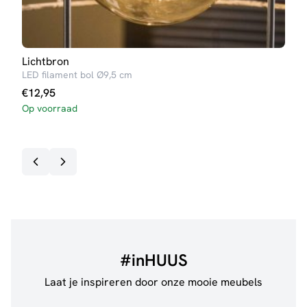
Lichtbron
Tafe
LED filament bol Ø9,5 cm
Sofie
€
12,95
Op voorraad
#inHUUS
Laat je inspireren door onze mooie meubels
@jillgoede_
867
@de.