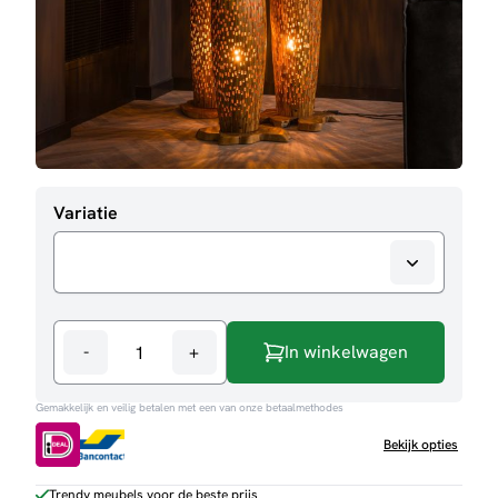
Variatie
-
+
In winkelwagen
Vloerlamp
Lars
Gemakkelijk en veilig betalen met een van onze betaalmethodes
aantal
Bekijk opties
Trendy meubels voor de beste prijs