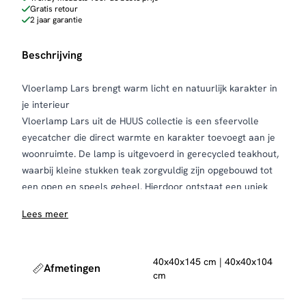
Gratis retour
2 jaar garantie
Beschrijving
Vloerlamp Lars brengt warm licht en natuurlijk karakter in
je interieur
Vloerlamp Lars uit de HUUS collectie is een sfeervolle
eyecatcher die direct warmte en karakter toevoegt aan je
woonruimte. De lamp is uitgevoerd in gerecycled teakhout,
waarbij kleine stukken teak zorgvuldig zijn opgebouwd tot
een open en speels geheel. Hierdoor ontstaat een uniek
lichtspel waarbij het licht subtiel door de openingen naar
Lees meer
buiten valt.
Dankzij het natuurlijke materiaal en het ambachtelijke
ontwerp heeft elke vloerlamp een eigen, unieke uitstraling.
40x40x145 cm | 40x40x104
Afmetingen
Dit maakt Lars niet alleen een lichtbron, maar ook een
cm
decoratief statement in de woonkamer, hal of slaapkamer.
De open structuur zorgt voor een warme en uitnodigende