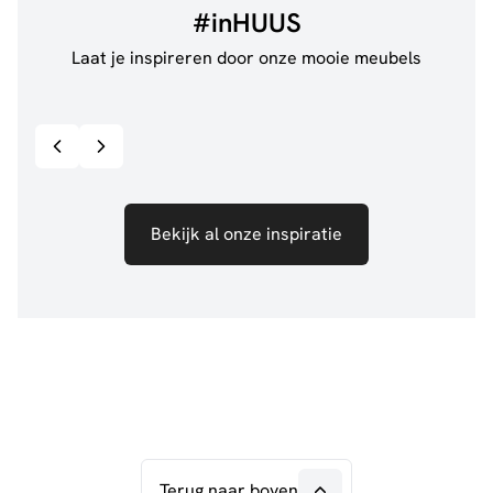
#inHUUS
Laat je inspireren door onze mooie meubels
@jillgoede_
867
@de.
Bekijk inspiratie details
Bekijk al onze inspiratie
Terug naar boven