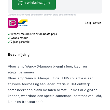
In winkelwagen
aantal
Gemakkelijk en veilig betalen met een van onze betaalmethodes
Bekijk opties
Trendy meubels voor de beste prijs
Gratis retour
2 jaar garantie
Beschrijving
Vloerlamp Wendy 3-lampen brengt sfeer, kleur en
elegantie samen
Vloerlamp Wendy 3-lamps uit de HUUS collectie is een
stijlvolle toevoeging aan ieder interieur. Het ontwerp
combineert een slank metalen armatuur met drie glazen
kappen, waardoor een speels samenspel ontstaat van licht,
kleur en transparantie.
De glazen kappen zorgen voor een warme en sfeervolle