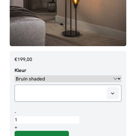
€
199,00
Kleur
Vloerlamp
-
Wendy
3
+
lampen