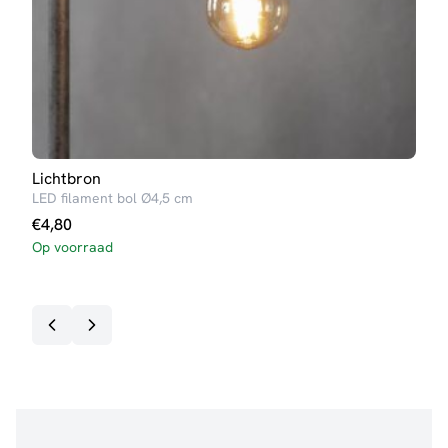
Lichtbron
Lich
LED filament bol Ø4,5 cm
LED 
€
4,80
€
8,
Op voorraad
Op v