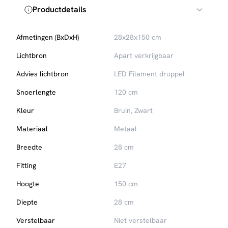
Productdetails
Afmetingen (BxDxH)
28x28x150 cm
Lichtbron
Apart verkrijgbaar
Advies lichtbron
LED Filament druppel
Snoerlengte
120 cm
Kleur
Bruin, Zwart
Materiaal
Metaal
Breedte
28 cm
Fitting
E27
Hoogte
150 cm
Diepte
28 cm
Verstelbaar
Niet verstelbaar