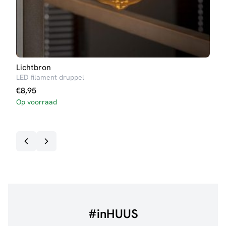
Lichtbron
Lich
LED filament druppel
LED 
€
8,95
€
4,
Op voorraad
Op v
#inHUUS