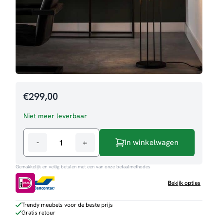
€
299,00
Niet meer leverbaar
-
+
In winkelwagen
Vloerlamp
Luuk
Gemakkelijk en veilig betalen met een van onze betaalmethodes
aantal
Bekijk opties
Trendy meubels voor de beste prijs
Gratis retour