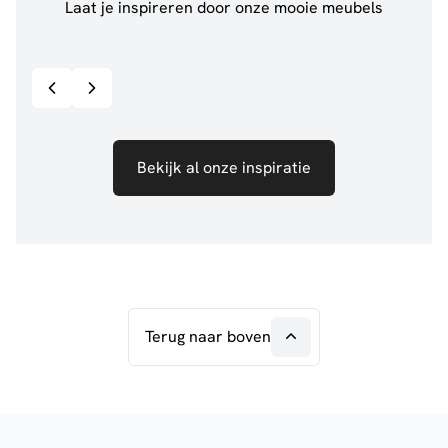
Laat je inspireren door onze mooie meubels
@jillgoede_
867
@de.
Bekijk inspiratie details
Bekijk al onze inspiratie
Terug naar boven