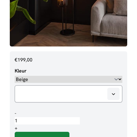
€
199,00
Kleur
Vloerlamp
-
Meri
aantal
+