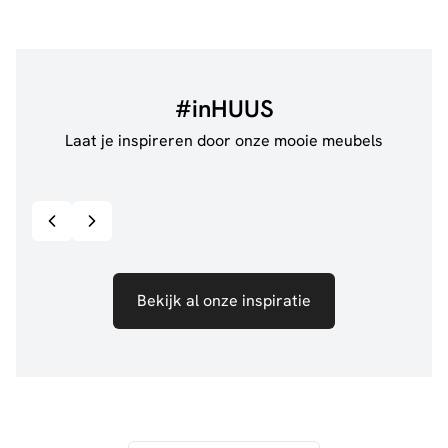
#inHUUS
Laat je inspireren door onze mooie meubels
@jillgoede_
867
@de.
Bekijk inspiratie details
Bekijk al onze inspiratie