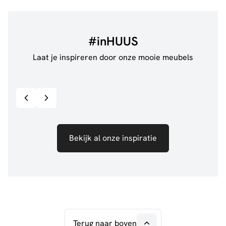
#inHUUS
Laat je inspireren door onze mooie meubels
@jillgoede_
867
@sha
Bekijk inspiratie details
Bekijk al onze inspiratie
Terug naar boven