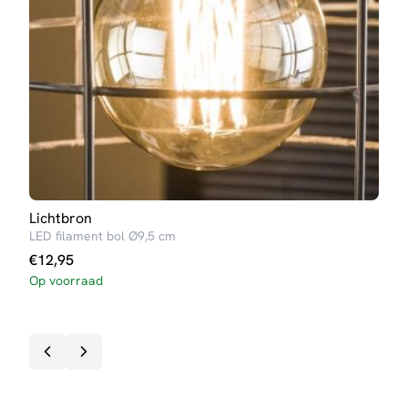
Lichtbron
Lich
LED filament bol Ø9,5 cm
LED 
€
12,95
€
4,
Op voorraad
Op v