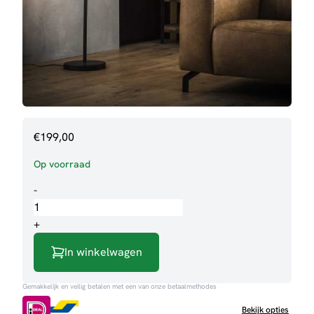
€
199,00
Op voorraad
Vloerlamp
-
Nathan
aantal
+
In winkelwagen
Gemakkelijk en veilig betalen met een van onze betaalmethodes
Bekijk opties