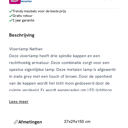
Trendy meubels voor de beste prijs
Gratis retour
2 jaar garantie
Beschrijving
Vloerlamp Nathan
Deze vloerlamp heeft drie spindle kappen en een
rechthoekig armatuur. Deze combinatie zorgt voor een
speelse eigentijdse lamp. Deze metalen lamp is afgewerkt
in slate grey met een touch of brown. Door de openheid
van de kappen wordt het licht mooi gedoseerd door de
ruimte verdeeld. Er wordt aangeraden om LED lichtbron
(8450) te gebruiken. Deze vloerlamp maakt deel uit van een
Lees meer
serie bestaande uit een tafellamp, een hanglamp en een
vloerlamp.
Afmetingen
37x29x150 cm