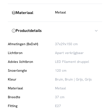
Materiaal
Metaal
Productdetails
Afmetingen (BxDxH)
37x29x150 cm
Lichtbron
Apart verkrijgbaar
Advies lichtbron
LED Filament druppel
Snoerlengte
120 cm
Kleur
Bruin, Bruin | Grijs, Grijs
Materiaal
Metaal
Breedte
37 cm
Fitting
E27