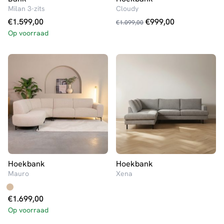
Milan 3-zits
Cloudy
Oorspronkelijke
Huidige
€
1.599,00
€
999,00
€
1.099,00
prijs
prijs
Op voorraad
was:
is:
€1.099,00.
€999,00.
Hoekbank
Hoekbank
Mauro
Xena
€
1.699,00
Op voorraad