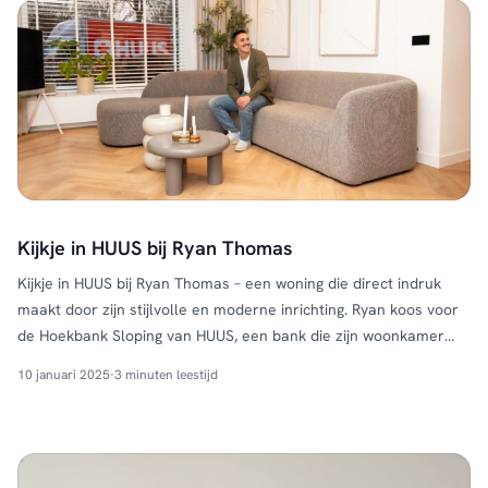
Kijkje in HUUS bij Ryan Thomas
Kijkje in HUUS bij Ryan Thomas – een woning die direct indruk
maakt door zijn stijlvolle en moderne inrichting. Ryan koos voor
de Hoekbank Sloping van HUUS, een bank die zijn woonkamer
niet alleen een luxe uitstraling geeft, maar ook volop comfort
10 januari 2025
·
3 minuten leestijd
biedt. Het strakke ontwerp en de royale zitting maken deze bank
dé blikvanger …
Continued