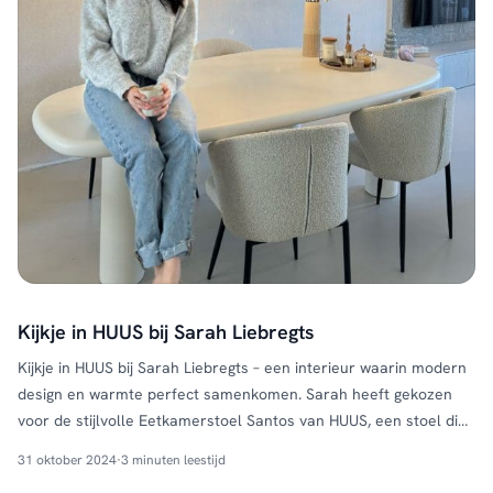
Kijkje in HUUS bij Sarah Liebregts
Kijkje in HUUS bij Sarah Liebregts – een interieur waarin modern
design en warmte perfect samenkomen. Sarah heeft gekozen
voor de stijlvolle Eetkamerstoel Santos van HUUS, een stoel die
niet alleen comfortabel zit, maar ook een verfijnde uitstraling
31 oktober 2024
·
3 minuten leestijd
heeft. Met zijn elegante vorm en zachte bekleding tilt de Santos