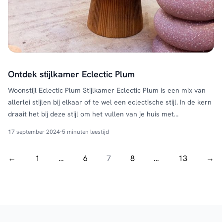
Ontdek stijlkamer Eclectic Plum
Woonstijl Eclectic Plum Stijlkamer Eclectic Plum is een mix van
allerlei stijlen bij elkaar of te wel een eclectische stijl. In de kern
draait het bij deze stijl om het vullen van je huis met
persoonlijkheid. Het is een stijl waarin niets te gek is en waar
17 september 2024
·
5 minuten leestijd
alles kan. Het draait om het samenbrengen van …
Continued
←
1
…
6
7
8
…
13
→