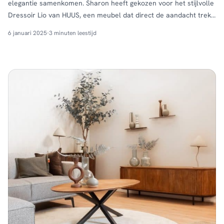
elegantie samenkomen. Sharon heeft gekozen voor het stijlvolle
Dressoir Lio van HUUS, een meubel dat direct de aandacht trekt
in haar woonkamer. Het strakke design, gecombineerd met de
6 januari 2025
·
3 minuten leestijd
verfijnde afwerking, maakt dit dressoir tot een echte eyecatcher.
Het biedt niet alleen voldoende opbergruimte, maar …
Continued