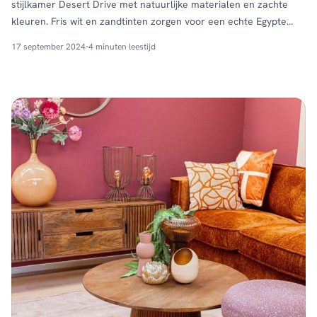
stijlkamer Desert Drive met natuurlijke materialen en zachte
kleuren. Fris wit en zandtinten zorgen voor een echte Egypte
vibe. Combineer dit met prachtige meubels van webbing en
17 september 2024
·
4 minuten leestijd
tropisch hout. Breng de noord Afrikaanse sfeer en warmte in
huis met de woonstijl Desert Drive. Shop de …
Continued