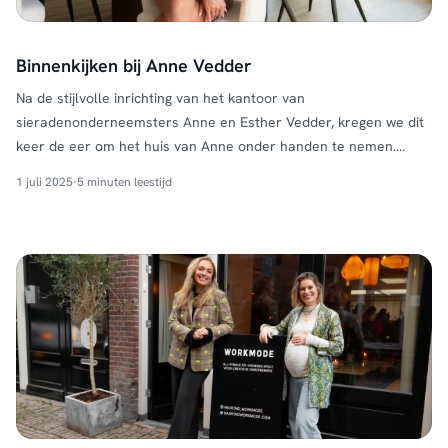
Binnenkijken bij Anne Vedder
Na de stijlvolle inrichting van het kantoor van
sieradenonderneemsters Anne en Esther Vedder, kregen we dit
keer de eer om het huis van Anne onder handen te nemen.
Binnenkijken bij Anne Vedder betekent een kijkje nemen in een
1 juli 2025
·
5 minuten leestijd
elegante woonruimte waarin luxe, comfort en persoonlijkheid
naadloos samenkomen. Denk aan zachte bouclé stoffen, trendy
meubels en …
Continued