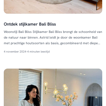
Ontdek stijlkamer Bali Bliss
Woonstijl Bali Bliss Stijlkamer Bali Bliss brengt de schoonheid van
de natuur naar binnen. Astrid leidt je door de woonkamer Bali
met prachtige houtsoorten als basis, gecombineerd met diepe
volle kleuren, creëer je een fijne rustige sfeer. Ontdek in deze
4 november 2024
·
4 minuten leestijd
blog hoe jij deze stijl zelf thuis kun creëren. Shop de look
Kleurenpalet stijlkamer Bali …
Continued