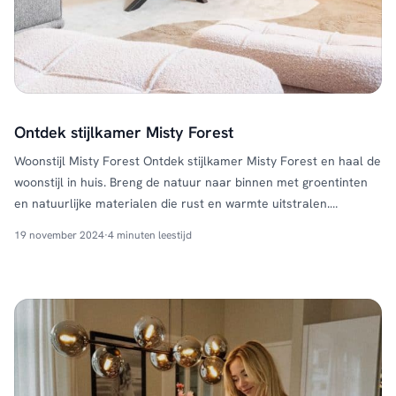
Ontdek stijlkamer Misty Forest
Woonstijl Misty Forest Ontdek stijlkamer Misty Forest en haal de
woonstijl in huis. Breng de natuur naar binnen met groentinten
en natuurlijke materialen die rust en warmte uitstralen.
Robuuste meubels en accessoires zoals takken in vazen en
19 november 2024
·
4 minuten leestijd
decoratie met een bosrijk thema creëren een levendige, serene
sfeer. Shop de look Kleurenpalet Misty Forest De kleuren …
Continued