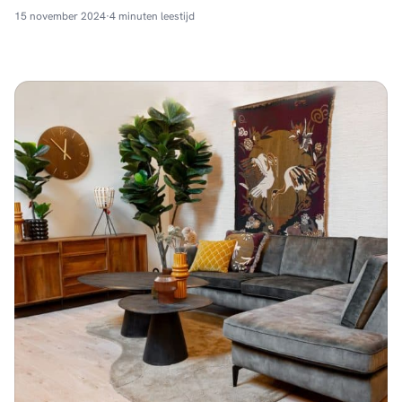
de ronde vormen en het verfijnde onderstel brengen de stoelen
15 november 2024
·
4 minuten leestijd
elegantie en comfort samen. Ze passen perfect in haar
eetkamer en maken de ruimte uitnodigend en eigentijds.
Stijlvolle …
Continued