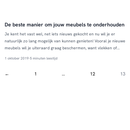
doen? Wij gaan je helpen. …
Continued
De beste manier om jouw meubels te onderhouden
Je kent het vast wel, net iets nieuws gekocht en nu wil je er
natuurlijk zo lang mogelijk van kunnen genieten! Vooral je nieuwe
meubels wil je uiteraard graag beschermen, want vlekken of
beschadigingen zouden zonde zijn. Dan rest de vraag, hoe doe je
1 oktober 2019
·
5 minuten leestijd
dit? Wij ontvangen deze vraag regelmatig en hebben daarom
een overzicht …
Continued
←
1
…
12
13