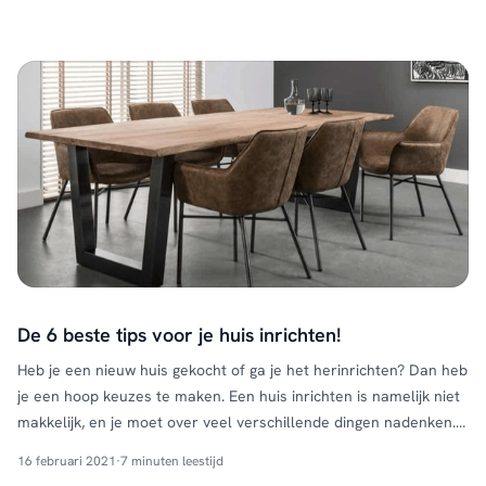
daarentegen het lichte licht door de kamer, …
Continued
De 6 beste tips voor je huis inrichten!
Heb je een nieuw huis gekocht of ga je het herinrichten? Dan heb
je een hoop keuzes te maken. Een huis inrichten is namelijk niet
makkelijk, en je moet over veel verschillende dingen nadenken.
Wij bij HUUS.nl helpen je graag om jouw droominterieur te
16 februari 2021
·
7 minuten leestijd
creëren op basis van zes eenvoudige woontips: Tip 1: Kies jouw