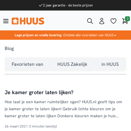
Ga naar de inhoud
2 jaar garantie - de beste prijzen
0
Win
HUUS.nl
Lage prijzen en snelle levering
. Ontdek alle voordelen van HUUS
»
Blog
Favorieten van
HUUS Zakelijk
in HUUS
Je kamer groter laten lijken?
Hoe laat je een kamer ruimtelijker ogen? HUUS.nl geeft tips om
je kamer groter te laten lijken! Gebruik lichte kleuren om je
kamer groter te laten lijken Donkere kleuren maken je huis
comfortabeler, maar donkere kleuren absorberen ook licht,
26 maart 2021
·
3 minuten leestijd
waardoor je ruimte kleiner lijkt. De lichtere kleuren reflecteren