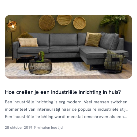
…
Continued
Hoe creëer je een industriële inrichting in huis?
Een industriële inrichting is erg modern. Veel mensen switchen
momenteel van interieurstijl naar de populaire industriële stijl.
Een industriële inrichting wordt meestal omschreven als een
stoere en robuuste stijl. Je wilt graag je eigen huis gaan
28 oktober 2019
·
9 minuten leestijd
inrichten in deze stijl, maar je weet niet zo goed hoe je dit moet