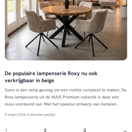
De populaire lampenserie Roxy nu ook
verkrijgbaar in beige
Soms is één lamp genoeg om een ruimte compleet te maken. De
Roxy lampenserie uit de HUUS Premium collectie is daar een
mooi voorbeeld van. Met het speelse ontwerp van metalen
ringen en het open armatuur brengt deze serie sfeer, design en
5 maart 2026
·
4 minuten leestijd
karakter samen. Goed nieuws voor liefhebbers van dit model:
naast de stoere charcoal …
Continued
1
2
3
→