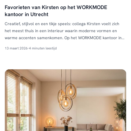
Favorieten van Kirsten op het WORKMODE
kantoor in Utrecht
Creatief, stijlvol en een tikje speels: collega Kirsten voelt zich
het meest thuis in een interieur waarin moderne vormen en
warme accenten samenkomen. Op het WORKMODE kantoor in
Utrecht werkt ze het liefst in een inspirerende omgeving waar
13 maart 2026
·
4 minuten leestijd
comfort en design hand in hand gaan. In deze blog ontdek je de
favorieten van Kirsten op …
Continued