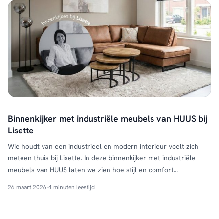
Binnenkijker met industriële meubels van HUUS bij
Lisette
Wie houdt van een industrieel en modern interieur voelt zich
meteen thuis bij Lisette. In deze binnenkijker met industriële
meubels van HUUS laten we zien hoe stijl en comfort
samenkomen in een fris en sfeervol geheel. Door het gebruik
26 maart 2026
·
4 minuten leestijd
van natuurlijke materialen, strakke lijnen en warme accenten
ontstaat een interieur dat niet alleen mooi is, …
Continued