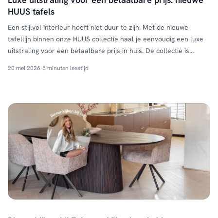
HUUS tafels
Een stijlvol interieur hoeft niet duur te zijn. Met de nieuwe
tafellijn binnen onze HUUS collectie haal je eenvoudig een luxe
uitstraling voor een betaalbare prijs in huis. De collectie is
geïnspireerd op de populaire Japandi woonstijl: een combinatie
20 mei 2026
·
5 minuten leestijd
van Scandinavische warmte en Japanse eenvoud. De nieuwe
HUUS tafels zijn perfect voor wie houdt van …
Continued