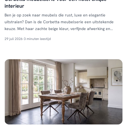
interieur
Ben je op zoek naar meubels die rust, luxe en elegantie
uitstralen? Dan is de Corbetta meubelserie een uitstekende
keuze. Met haar zachte beige kleur, verfijnde afwerking en
tijdloze ontwerp vormt deze collectie de perfecte basis voor een
29 juli 2026
·
3 minuten leestijd
stijlvol hotel chique interieur. Wat maakt de Corbetta
meubelserie bijzonder? De Corbetta collectie is ontworpen voor
liefhebbers …
Continued