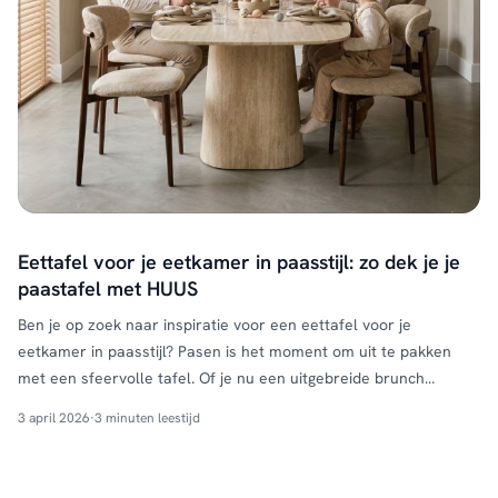
Eettafel voor je eetkamer in paasstijl: zo dek je je
paastafel met HUUS
Ben je op zoek naar inspiratie voor een eettafel voor je
eetkamer in paasstijl? Pasen is het moment om uit te pakken
met een sfeervolle tafel. Of je nu een uitgebreide brunch
organiseert of een gezellig diner: een mooi gedekte eettafel
3 april 2026
·
3 minuten leestijd
maakt het verschil. In deze blog ontdek je hoe je een eettafel
voor je …
Continued