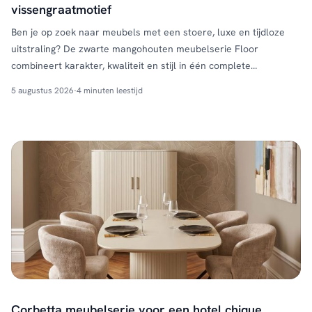
vissengraatmotief
Ben je op zoek naar meubels met een stoere, luxe en tijdloze
uitstraling? De zwarte mangohouten meubelserie Floor
combineert karakter, kwaliteit en stijl in één complete
wooncollectie. De meubels zijn gemaakt van massief mangohout
5 augustus 2026
·
4 minuten leestijd
en vallen direct op door het verfijnde vissengraatmotief op de
fronten. In combinatie met de zwarte metalen details ontstaat
een warme …
Continued
Corbetta meubelserie voor een hotel chique