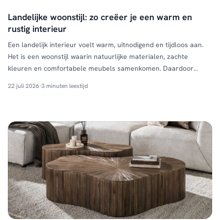
Landelijke woonstijl: zo creëer je een warm en
rustig interieur
Een landelijk interieur voelt warm, uitnodigend en tijdloos aan.
Het is een woonstijl waarin natuurlijke materialen, zachte
kleuren en comfortabele meubels samenkomen. Daardoor
ontstaat een rustige basis die jarenlang mooi blijft en eenvoudig
22 juli 2026
·
3 minuten leestijd
met andere woonstijlen is te combineren. Of je nu een complete
make-over plant of alleen wat meer sfeer wilt toevoegen, met
een …
Continued