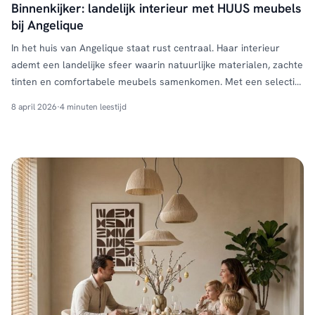
Binnenkijker: landelijk interieur met HUUS meubels
bij Angelique
In het huis van Angelique staat rust centraal. Haar interieur
ademt een landelijke sfeer waarin natuurlijke materialen, zachte
tinten en comfortabele meubels samenkomen. Met een selectie
meubels van HUUS heeft ze een warm geheel gecreëerd dat niet
8 april 2026
·
4 minuten leestijd
alleen mooi oogt, maar ook praktisch is in het dagelijks gebruik.
Een plek waar geleefd mag worden en …
Continued