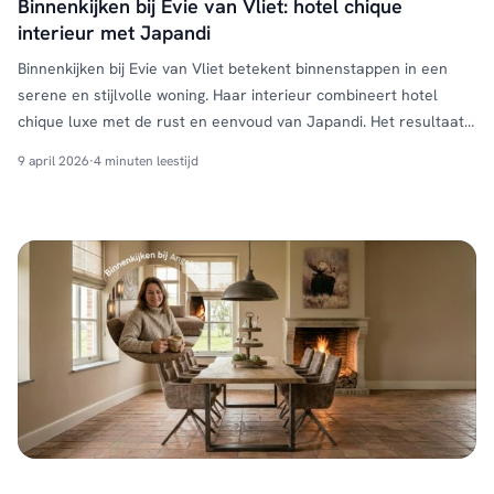
Binnenkijken bij Evie van Vliet: hotel chique
interieur met Japandi
Binnenkijken bij Evie van Vliet betekent binnenstappen in een
serene en stijlvolle woning. Haar interieur combineert hotel
chique luxe met de rust en eenvoud van Japandi. Het resultaat?
Een lichte, beige woning vol harmonie en prachtige lichtinval,
9 april 2026
·
4 minuten leestijd
waar elk meubelstuk zorgvuldig is gekozen. Met meubels van
HUUS, waaronder een Japandi eettafel, salontafel en bijzettafel,
creëerde …
Continued