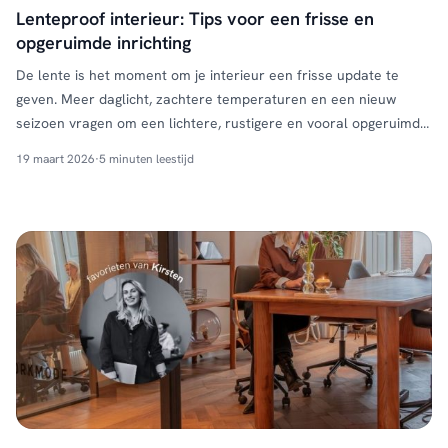
Lenteproof interieur: Tips voor een frisse en
opgeruimde inrichting
De lente is het moment om je interieur een frisse update te
geven. Meer daglicht, zachtere temperaturen en een nieuw
seizoen vragen om een lichtere, rustigere en vooral opgeruimde
woonomgeving. Gelukkig hoef je geen compleet nieuw interieur
19 maart 2026
·
5 minuten leestijd
aan te schaffen om dit gevoel te creëren. Met een paar slimme
aanpassingen maak je jouw huis in …
Continued