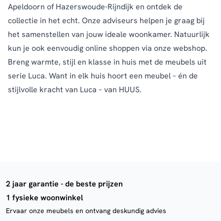
Apeldoorn of Hazerswoude-Rijndijk en ontdek de
collectie in het echt. Onze adviseurs helpen je graag bij
het samenstellen van jouw ideale woonkamer. Natuurlijk
kun je ook eenvoudig online shoppen via onze webshop.
Breng warmte, stijl en klasse in huis met de meubels uit
serie Luca. Want in elk huis hoort een meubel – én de
stijlvolle kracht van Luca – van HUUS.
2 jaar garantie - de beste prijzen
1 fysieke woonwinkel
Ervaar onze meubels en ontvang deskundig advies