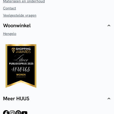
Materialen en onderhoud
Contact
Veelgestelde vragen
Woonwinkel
Hengelo
Meer HUUS