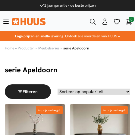
Ga naar de inhoud
2 jaar garantie - de beste prijzen
0
Win
HUUS.nl
Lage prijzen en snelle levering
. Ontdek alle voordelen van HUUS
»
Home
»
Producten
»
Meubelseries
»
serie Apeldoorn
serie Apeldoorn
Filteren
in prijs verlaagd!
in prijs verlaagd!
in prijs verlaagd!
in prijs verlaagd!