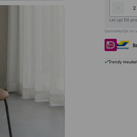
-
Eetkamers
Zack
Let op! Dit pr
aantal
Gemakkelijk en 
Be
Trendy meubels