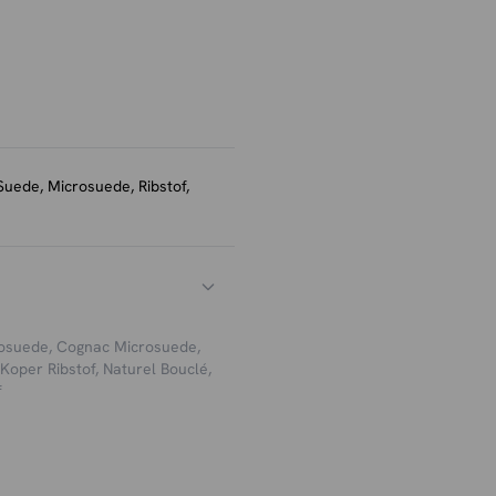
n de stoel ideaal voor lange
len sledeframe zorgt voor
at extra comfort toevoegt.
en modern of industrieel
er antraciet, cognac en
Suede, Microsuede, Ribstof,
 jouw eettafel en woonstijl.
rosuede
,
Cognac Microsuede
,
Koper Ribstof
,
Naturel Bouclé
,
f
stoel regelmatig te
bescherming tegen vlekken
 die eenvoudig mee te