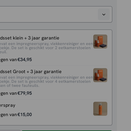
sset klein + 3 jaar garantie
evat een impregneerspray, vlekkenreiniger en een
oekje. De set is geschikt voor 2 eetkamerstoelen
uil.
egen van
€
34,95
sset Groot + 3 jaar garantie
evat een impregneerspray, vlekkenreiniger en een
oekje. De set is geschikt voor 4 eetkamerstoelen
en of twee fauteuils.
egen van
€
79,95
erspray
egen van
€
15,00