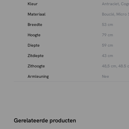
bestellen is.
Kleur
Antraciet, Cog
Wil je direct de beste bescherming én extra zekerheid
Materiaal
Bouclé, Micro 
onderhoudsset
: geschikt voor maximaal 2 eetkamerstoe
Breedte
53 cm
garantie, of voor onze
grote onderhoudsset
: geschikt 
eetkamerstoelen en inclusief 3 jaar extra garantie.
Hoogte
79 cm
Diepte
59 cm
Zitdiepte
43 cm
Zithoogte
48,5 cm, 48.5 
Armleuning
Nee
Gerelateerde producten