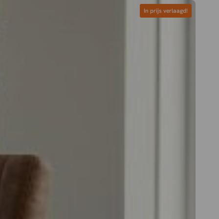
In prijs verlaagd!
In prijs verlaagd!