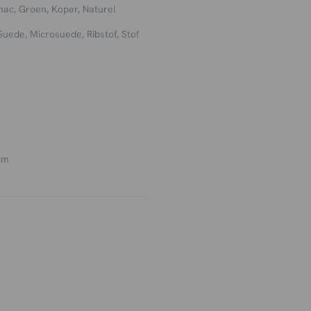
nac, Groen, Koper, Naturel
? Kies dan voor onze
kleine
Suede, Microsuede, Ribstof, Stof
len en inclusief 3 jaar extra
voor maximaal 4
cm