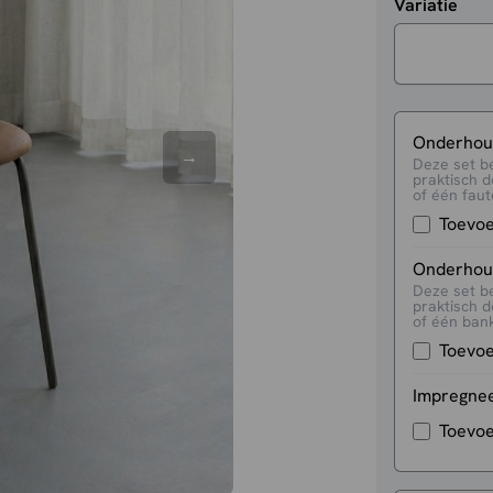
Variatie
Onderhoud
Deze set b
praktisch d
of één faute
Toevo
Onderhoud
Deze set b
praktisch d
of één bank
Toevo
Impregne
Toevo