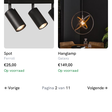
Spot
Hanglamp
Ferroli
Galaxy
€
25,00
€
149,00
Op voorraad
Op voorraad
Vorige
Pagina
2
van
11
Volgende