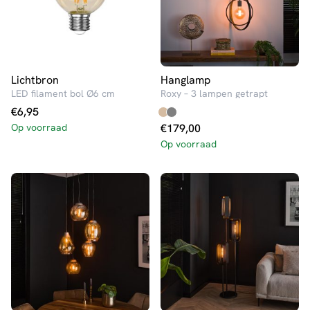
Lichtbron
Hanglamp
LED filament bol Ø6 cm
Roxy – 3 lampen getrapt
€
6,95
Op voorraad
€
179,00
Op voorraad