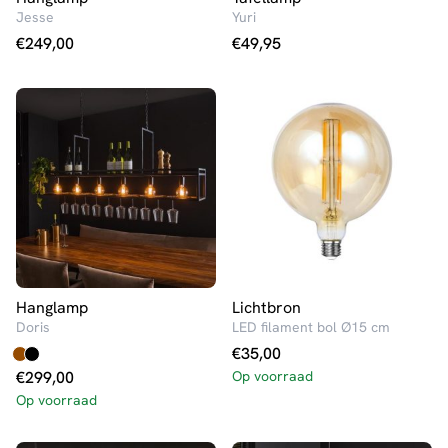
Jesse
Yuri
€
249,00
€
49,95
Hanglamp
Lichtbron
Doris
LED filament bol Ø15 cm
€
35,00
€
299,00
Op voorraad
Op voorraad