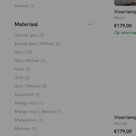
Metaal
(1)
Vloerlam
Multi
(2)
Mees
Naturel
(4)
Materiaal
€
179,00
Transparant
(1)
Op voorra
Gecoat glas
(2)
Zwart
(28)
gecoat glas | Metaal
(2)
Smoke Grey
(1)
Glas
(18)
Glas, Metaal
(1)
Hout
(2)
Jute
(2)
Jute | Metaal
(2)
Kunststof
(1)
Mango hout
(1)
Mango hout | Metaal
(1)
Vloerlam
Mangohout
(1)
Woody
Marmer
(1)
€
179,00