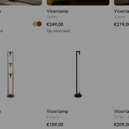
p
Vloerlamp
Vloerl
Goldy
Sonny
€
249,00
€
219,0
ad
Op voorraad
p
Vloerlamp
Vloerl
Futuro
Tetto – 
€
159,00
€
209,0