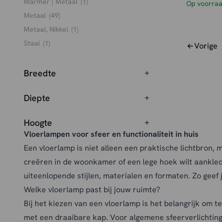
Marmer | Metaal
(1)
Op voorra
Metaal
(49)
Metaal, Nikkel
(1)
Staal
(1)
Vorige
Teak hout
(1)
Breedte
Diepte
Hoogte
Vloerlampen voor sfeer en functionaliteit in huis
Een vloerlamp is niet alleen een praktische lichtbron, ma
creëren in de woonkamer of een lege hoek wilt aanklede
uiteenlopende stijlen, materialen en formaten. Zo geef
Welke vloerlamp past bij jouw ruimte?
Bij het kiezen van een vloerlamp is het belangrijk om te
met een draaibare kap. Voor algemene sfeerverlichting z