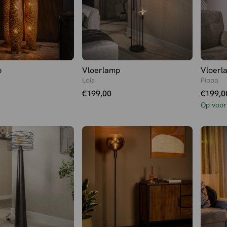
p
Vloerlamp
Vloerl
Lois
Pippa
€
199,00
€
199,0
Op voor