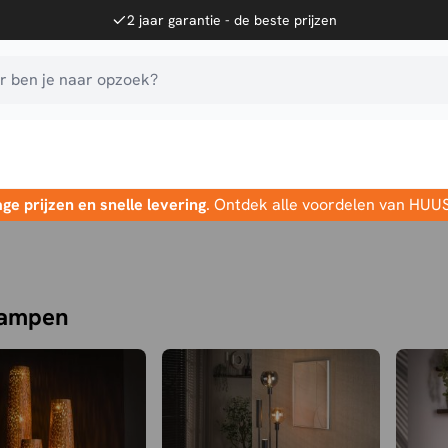
2 jaar garantie - de beste prijzen
 ben je naar opzoek?
age prijzen en snelle levering
. Ontdek alle voordelen van HUU
lampen