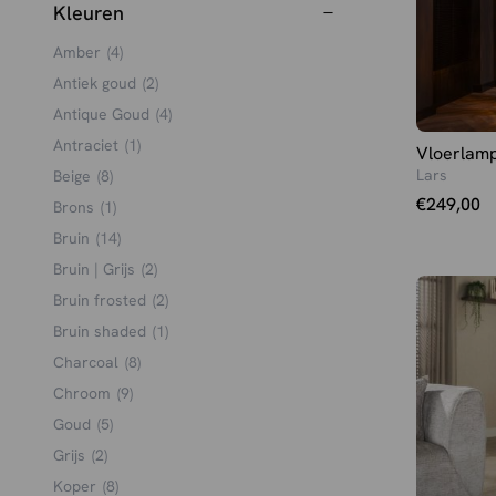
Kleuren
Amber
(4)
Antiek goud
(2)
Antique Goud
(4)
Antraciet
(1)
Vloerlam
Lars
Beige
(8)
€
249,00
Brons
(1)
Bruin
(14)
Bruin | Grijs
(2)
Bruin frosted
(2)
Bruin shaded
(1)
Charcoal
(8)
Chroom
(9)
Goud
(5)
Grijs
(2)
Koper
(8)