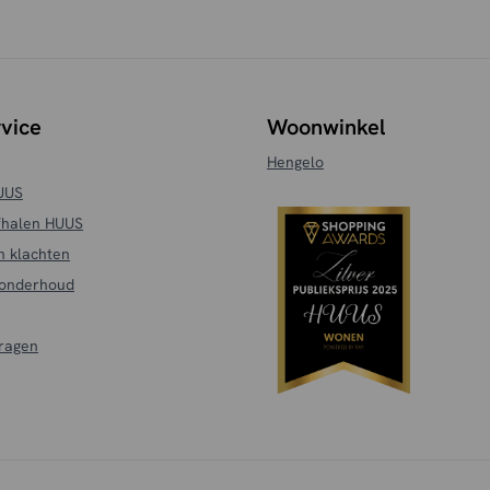
vice
Woonwinkel
Hengelo
HUUS
fhalen HUUS
n klachten
 onderhoud
vragen