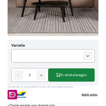
Variatie
-
+
In winkelwagen
Vloerkleed
Luxy
Gemakkelijk en veilig betalen met een van onze betaalmethodes
aantal
Bekijk opties
Trendy meubels voor de beste prijs