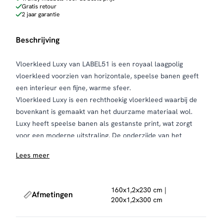
Gratis retour
2 jaar garantie
Beschrijving
Vloerkleed Luxy van LABEL51 is een royaal laagpolig
vloerkleed voorzien van horizontale, speelse banen geeft
een interieur een fijne, warme sfeer.
Vloerkleed Luxy is een rechthoekig vloerkleed waarbij de
bovenkant is gemaakt van het duurzame materiaal wol.
Luxy heeft speelse banen als gestanste print, wat zorgt
voor een moderne uitstraling. De onderzijde van het
vloerkleed is gemaakt van 100% katoen, wat ervoor zorgt
Lees meer
dat het vloerkleed goed op de vloer blijft liggen.
Vloerkleed Luxy geeft een interieur een speelse, levendige
en dynamische sfeer en kan zowel in een woon- als
160x1,2x230 cm |
Afmetingen
slaapkamer worden geplaatst. Vloerkleed Luxy biedt heel
200x1,2x300 cm
veel mogelijkheden en kan binnen verschillende
interieurstijlen worden geplaatst. Vloerkleed Luxy is