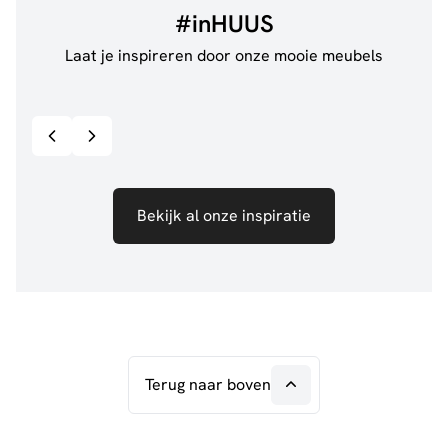
#inHUUS
Laat je inspireren door onze mooie meubels
@jillgoede_
867
@de.
Bekijk inspiratie details
Bekijk al onze inspiratie
Terug naar boven