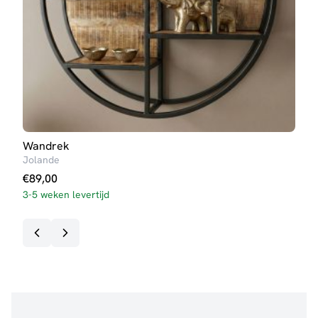
Wandrek
Wan
Jolande
Milo
€
89,00
€
89
3-5 weken levertijd
Op v