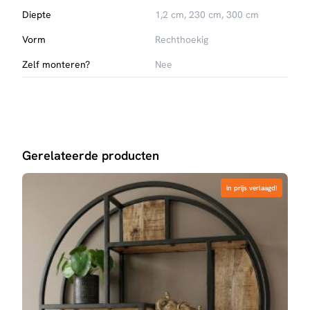
Diepte
1,2 cm, 230 cm, 300 cm
Vorm
Rechthoekig
Zelf monteren?
Nee
Gerelateerde producten
in prijs verlaagd!
in prijs verlaagd!