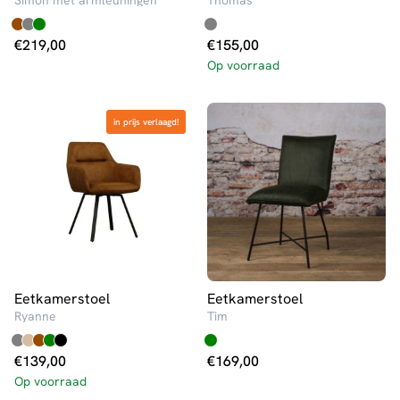
Simon met armleuningen
Thomas
€
219,00
€
155,00
Op voorraad
in prijs verlaagd!
in prijs verlaagd!
Eetkamerstoel
Eetkamerstoel
Ryanne
Tim
€
139,00
€
169,00
Op voorraad