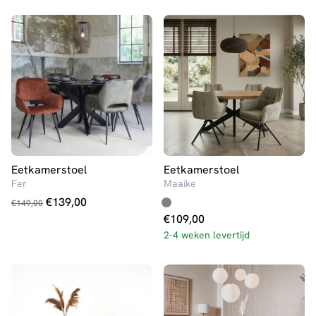
Eetkamerstoel
Eetkamerstoel
Fer
Maaike
Oorspronkelijke
Huidige
€
139,00
€
149,00
prijs
prijs
€
109,00
was:
is:
2-4 weken levertijd
€149,00.
€139,00.