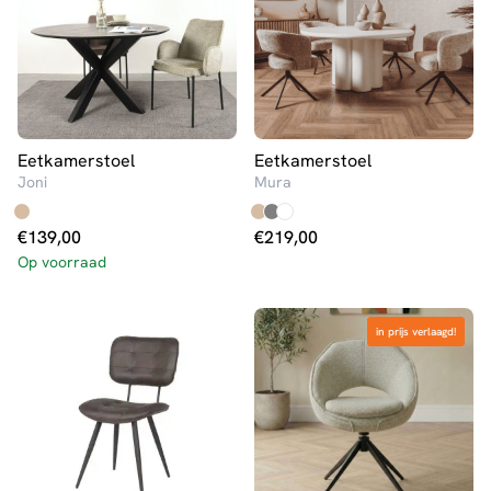
Eetkamerstoel
Eetkamerstoel
Joni
Mura
€
139,00
€
219,00
Op voorraad
in prijs verlaagd!
in prijs verlaagd!