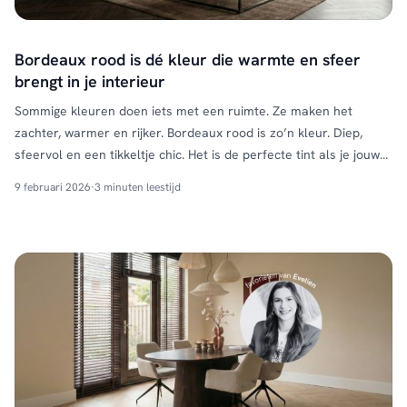
Bordeaux rood is dé kleur die warmte en sfeer
brengt in je interieur
Sommige kleuren doen iets met een ruimte. Ze maken het
zachter, warmer en rijker. Bordeaux rood is zo’n kleur. Diep,
sfeervol en een tikkeltje chic. Het is de perfecte tint als je jouw
interieur nét wat meer karakter wilt geven. Of je nu all-in gaat of
9 februari 2026
·
3 minuten leestijd
liever subtiel begint: bordeaux rood kun je op meerdere …
Continued