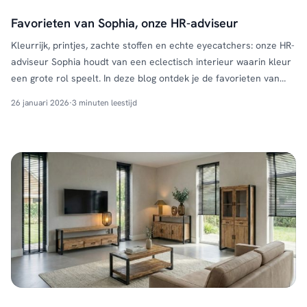
Favorieten van Sophia, onze HR-adviseur
Kleurrijk, printjes, zachte stoffen en echte eyecatchers: onze HR-
adviseur Sophia houdt van een eclectisch interieur waarin kleur
een grote rol speelt. In deze blog ontdek je de favorieten van
Sophia: haar favoriete HUUS-items én waarom juist deze
26 januari 2026
·
3 minuten leestijd
statement pieces perfect passen in haar interieur. Hoe omschrijf
je jouw interieurstijl? “Mijn stijl omschrijf ik als eclectisch, …
Continued