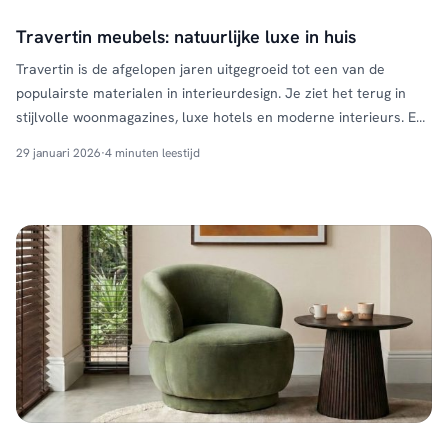
Travertin meubels: natuurlijke luxe in huis
Travertin is de afgelopen jaren uitgegroeid tot een van de
populairste materialen in interieurdesign. Je ziet het terug in
stijlvolle woonmagazines, luxe hotels en moderne interieurs. En
dat is niet voor niets. Travertin heeft een warme, natuurlijke
29 januari 2026
·
4 minuten leestijd
uitstraling en past perfect bij de woontrends van nu: rust,
eenvoud en tijdloze materialen. Bij HUUS zijn travertin …
Continued