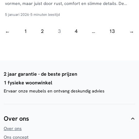
vormen, maar juist door rust, comfort en slimme details. De
woontrend van dit jaar draait om zachtere lijnen, rijke stoffen en
5 januari 2026
·
5 minuten leestijd
een rustige basis. En daar past de Pantone kleur van het jaar
2026: Cloud Dancer …
Continued
←
1
2
3
4
…
13
→
2 jaar garantie - de beste prijzen
1 fysieke woonwinkel
Ervaar onze meubels en ontvang deskundig advies
Over ons
Over ons
Ons concept