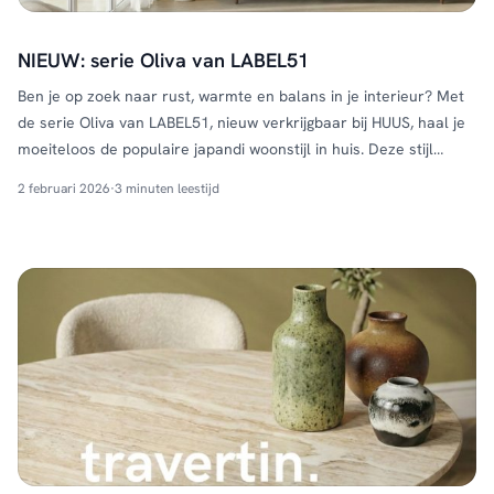
NIEUW: serie Oliva van LABEL51
Ben je op zoek naar rust, warmte en balans in je interieur? Met
de serie Oliva van LABEL51, nieuw verkrijgbaar bij HUUS, haal je
moeiteloos de populaire japandi woonstijl in huis. Deze stijl
combineert het minimalistische design uit Japan met de warme,
2 februari 2026
·
3 minuten leestijd
natuurlijke elementen van Scandinavisch wonen. Het resultaat:
een tijdloos interieur waarin eenvoud en …
Continued