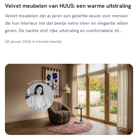
Velvet meubelen van HUUS: een warme uitstraling
Velvet meubelen zijn al jaren een geliefde keuze voor mensen
die hun interieur nét dat beetje extra sfeer en elegantie willen
geven. De zachte stof, rijke uitstraling en comfortabele zit
maken velvet perfect voor zowel moderne als landelijke
28 januari 2026
·
4 minuten leestijd
woonstijlen. Bij HUUS vind je velvet meubels die luxe en
gezelligheid moeiteloos combineren, met ontwerpen die passen
…
Continued