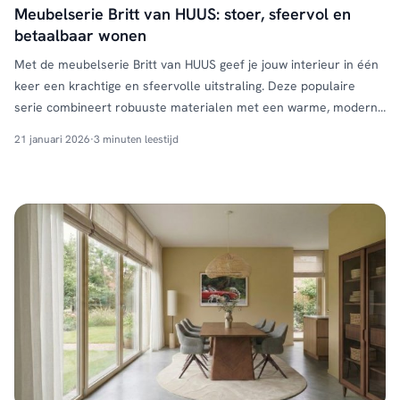
Meubelserie Britt van HUUS: stoer, sfeervol en
betaalbaar wonen
Met de meubelserie Britt van HUUS geef je jouw interieur in één
keer een krachtige en sfeervolle uitstraling. Deze populaire
serie combineert robuuste materialen met een warme, moderne
look en is perfect voor wie houdt van een industrieel interieur
21 januari 2026
·
3 minuten leestijd
met karakter. De combinatie van donker mangohout en zwart
staal zorgt voor een stoere basis die …
Continued