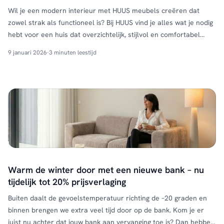
Wil je een modern interieur met HUUS meubels creëren dat
zowel strak als functioneel is? Bij HUUS vind je alles wat je nodig
hebt voor een huis dat overzichtelijk, stijlvol en comfortabel
aanvoelt. In deze blog ontdek je wat een modern interieur
9 januari 2026
·
3 minuten leestijd
inhoudt en hoe HUUS meubels je helpen dit te realiseren. Wat is
een …
Continued
Warm de winter door met een nieuwe bank – nu
tijdelijk tot 20% prijsverlaging
Buiten daalt de gevoelstemperatuur richting de –20 graden en
binnen brengen we extra veel tijd door op de bank. Kom je er
juist nu achter dat jouw bank aan vervanging toe is? Dan hebben