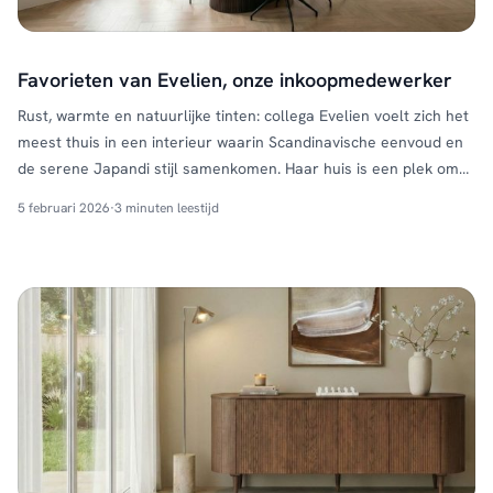
Favorieten van Evelien, onze inkoopmedewerker
Rust, warmte en natuurlijke tinten: collega Evelien voelt zich het
meest thuis in een interieur waarin Scandinavische eenvoud en
de serene Japandi stijl samenkomen. Haar huis is een plek om
op te laden na een drukke dag, met een rustige basis en warme
5 februari 2026
·
3 minuten leestijd
materialen die zorgen voor een geborgen gevoel. In deze blog
ontdek je …
Continued