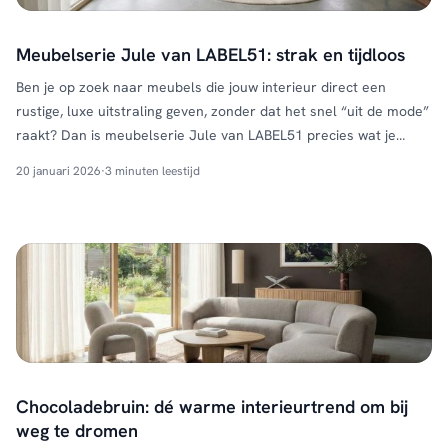
Meubelserie Jule van LABEL51: strak en tijdloos
Ben je op zoek naar meubels die jouw interieur direct een
rustige, luxe uitstraling geven, zonder dat het snel “uit de mode”
raakt? Dan is meubelserie Jule van LABEL51 precies wat je
zoekt. Deze serie staat bekend om haar strakke en tijdloze
20 januari 2026
·
3 minuten leestijd
design en is vanaf nu verkrijgbaar bij HUUS. Met Jule haal je een
…
Continued
Chocoladebruin: dé warme interieurtrend om bij
weg te dromen