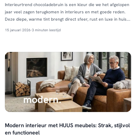
Interieurtrend chocoladebruin is een kleur die we het afgelopen
jaar veel zagen terugkomen in interieurs en met goede reden.
Deze diepe, warme tint brengt direct sfeer, rust en luxe in huis.
Vooral als muurverf is chocoladebruin een krachtige basis die
15 januari 2026
·
3 minuten leestijd
verrassend veelzijdig is. In deze blog nemen we je mee in een
warm interieur waarin …
Continued
Modern interieur met HUUS meubels: Strak, stijlvol
en functioneel