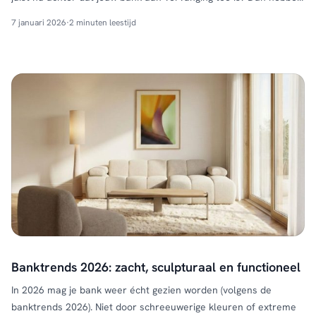
we goed nieuws: HUUS banken prijsverlaging is nu tijdelijk actief
7 januari 2026
·
2 minuten leestijd
op onze bestverkochte modellen. Hoe kouder het buiten wordt,
hoe hoger …
Continued
Banktrends 2026: zacht, sculpturaal en functioneel
In 2026 mag je bank weer écht gezien worden (volgens de
banktrends 2026). Niet door schreeuwerige kleuren of extreme