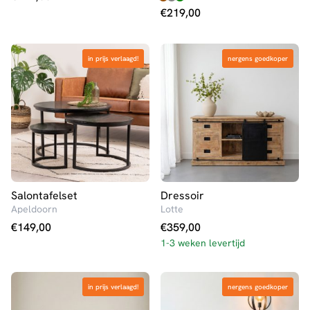
€
219,00
in prijs verlaagd!
in prijs verlaagd!
nergens goedkoper
nergens goedkoper
Salontafelset
Dressoir
Apeldoorn
Lotte
€
149,00
€
359,00
1-3 weken levertijd
in prijs verlaagd!
in prijs verlaagd!
nergens goedkoper
nergens goedkoper