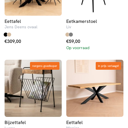
Eettafel
Eetkamerstoel
Jens Deens ovaal
Liv
€
309,00
€
59,00
Op voorraad
nergens goedkoper
nergens goedkoper
in prijs verlaagd!
in prijs verlaagd!
Bijzettafel
Eettafel