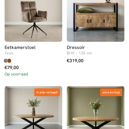
Eetkamerstoel
Dressoir
Teun
Britt – 135 cm
€
319,00
€
79,00
Op voorraad
in prijs verlaagd!
in prijs verlaagd!
extra korting!
extra korting!