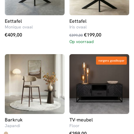
Eettafel
Eettafel
Monique ovaal
Iris ovaal
Oorspronkelijke
Huidige
€
409,00
€
199,00
€
399,00
prijs
prijs
Op voorraad
was:
is:
€399,00.
€199,00.
nergens goedkoper
nergens goedkoper
Barkruk
TV-meubel
Japandi
Floor
€
359,00