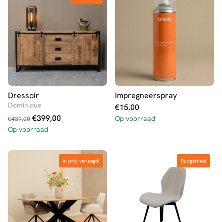
Dressoir
Impregneerspray
Dominique
€
15,00
Oorspronkelijke
Huidige
€
399,00
Op voorraad
€
439,00
prijs
prijs
Op voorraad
was:
is:
€439,00.
€399,00.
in prijs verlaagd!
in prijs verlaagd!
Budgetdeal
Budgetdeal