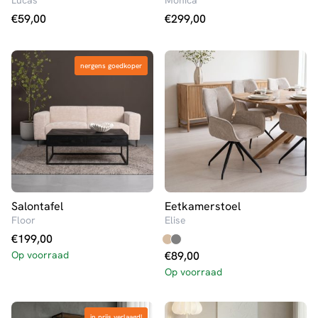
Lucas
Monica
€
59,00
€
299,00
nergens goedkoper
nergens goedkoper
Salontafel
Eetkamerstoel
Floor
Elise
€
199,00
Op voorraad
€
89,00
Op voorraad
in prijs verlaagd!
in prijs verlaagd!