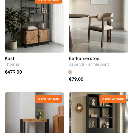
Kast
Eetkamerstoel
Thomas
Japandi – armleuning
€
479,00
€
79,00
in prijs verlaagd!
in prijs verlaagd!
in prijs verlaagd!
in prijs verlaagd!