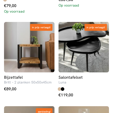
€
79,00
Op voorraad
Op voorraad
in prijs verlaagd!
in prijs verlaagd!
in prijs verlaagd!
in prijs verlaagd!
Bijzettafel
Salontafelset
Britt – 2 planken 50x50x45cm
Luna
€
89,00
€
119,00
aanbieding!
aanbieding!